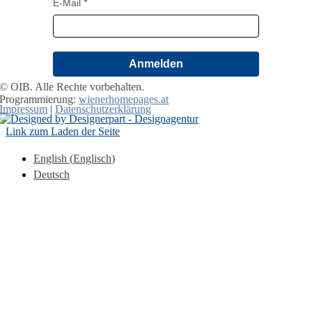
E-Mail
Anmelden
© OIB. Alle Rechte vorbehalten.
Programmierung:
wienerhomepages.at
Impressum
|
Datenschutzerklärung
Link zum Laden der Seite
English
(
Englisch
)
Deutsch