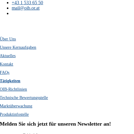
+43 1 533 65 50
mail@oib.or.at
Österreichisches
Institut für Bautechnik
Schenkenstraße 4
A-1010 Wien
Über Uns
Unsere Kernaufgaben
Aktuelles
Kontakt
FAQs
Tätigkeiten
OIB-Richtlinien
Technische Bewertungsstelle
Marktüberwachung
Produktinfostelle
Melden Sie sich jetzt für unseren Newsletter an!