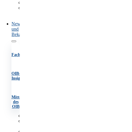
Marktüberwachung
Information
und
Beratung
News
und
Bekanntmachungen
Fachartikel
OIB-
Insights
Mitteilungen
des
OIB
Fachartikel
OIB-
Insights
Mitteilungen