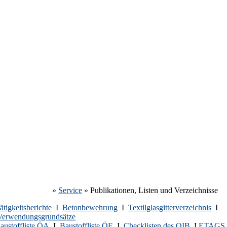
»
Service
»
Publikationen, Listen und Verzeichnisse
ätigkeitsberichte
I
Betonbewehrung
I
Textilglasgitterverzeichnis
I
Verwendungsgrundsätze
austoffliste ÖA
I
Baustoffliste ÖE
I
Checklisten des OIB
I
ETAGS