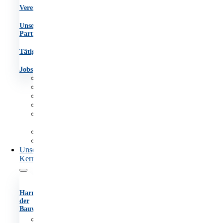
Vereinsgremien
Unsere
Partner
Tätigkeitsberichte
Jobs
Aufgaben
Team
Organigramm
Vereinsgremien
Unsere
Partner
Tätigkeitsberichte
Jobs
Unsere
Kernaufgaben
Harmonisierung
der
Bauvorschriften
Anhörungsverfahren