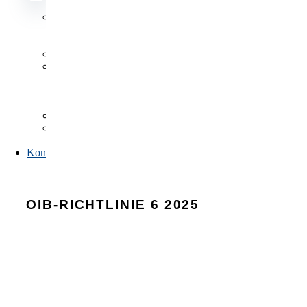
Datenbanken
Datenbanken
Antragsformulare
Publikationen,
Listen
und
Verzeichnisse
FAQs
Link-
Sammlung
Kontakt
OIB-RICHTLINIE 6 2025