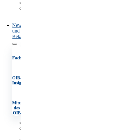
Marktüberwachung
Information
und
Beratung
News
und
Bekanntmachungen
Fachartikel
OIB-
Insights
Mitteilungen
des
OIB
Fachartikel
OIB-
Insights
Mitteilungen