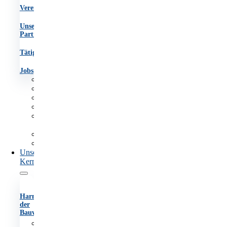
Vereinsgremien
Unsere
Partner
Tätigkeitsberichte
Jobs
Aufgaben
Team
Organigramm
Vereinsgremien
Unsere
Partner
Tätigkeitsberichte
Jobs
Unsere
Kernaufgaben
Harmonisierung
der
Bauvorschriften
Anhörungsverfahren