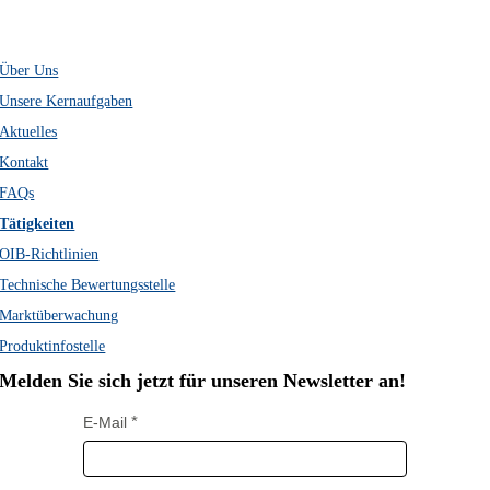
Schenkenstraße 4
A-1010 Wien
Über Uns
Unsere Kernaufgaben
Aktuelles
Kontakt
FAQs
Tätigkeiten
OIB-Richtlinien
Technische Bewertungsstelle
Marktüberwachung
Produktinfostelle
Melden Sie sich jetzt für unseren Newsletter an!
E-Mail