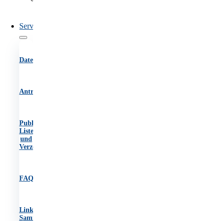
des
OIB
Service
Datenbanken
Antragsformulare
Publikationen,
Listen
und
Verzeichnisse
FAQs
Link-
Sammlung