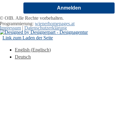
Anmelden
© OIB. Alle Rechte vorbehalten.
Programmierung:
wienerhomepages.at
Impressum
|
Datenschutzerklärung
Link zum Laden der Seite
English
(
Englisch
)
Deutsch