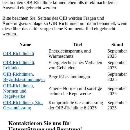
bestimmten OIB-Richtlinie können ebenfalls direkt nach deren
Auswahl eingebracht werden.
Bitte beachten Sie:
Seitens des OIB werden Fragen und
Änderungsvorschläge zu OIB-Richtlinien nur dann behandelt, wenn
diese über das dafür vorgesehene Kommentarfeld eingebracht
werden.
Name
Titel
Stand
Energieeinsparung und
September
OIB-Richtlinie 6
Wärmeschutz
2025
OIB-Richtlinie 6,
Energietechnisches Verhalten
September
Leitfaden
von Gebäuden
2025
OIB-Richtlinien,
September
Begriffsbestimmungen
Begriffsbestimmungen
2025
OIB-Richtlinien,
Zitierte Normen und sonstige
September
Normen und
technische Regelwerke
2025
Regelwerke
OIB-Richtlinien, Zip-
Komprimierte Gesamtfassung
September
Gesamtfassung
der OIB-Richtlinie 6 2025
2025
Kontaktieren Sie uns für
Unterstützung und Beratung!