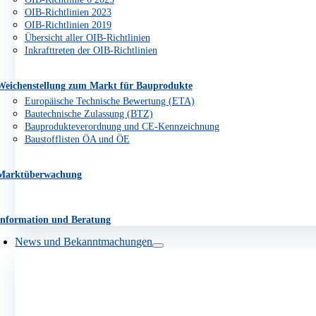
OIB-Richtlinien 2023
OIB-Richtlinien 2019
Übersicht aller OIB-Richtlinien
Inkrafttreten der OIB-Richtlinien
Weichenstellung zum Markt für Bauprodukte
Europäische Technische Bewertung (ETA)
Bautechnische Zulassung (BTZ)
Bauprodukteverordnung und CE-Kennzeichnung
Baustofflisten ÖA und ÖE
Marktüberwachung
Information und Beratung
News und Bekanntmachungen