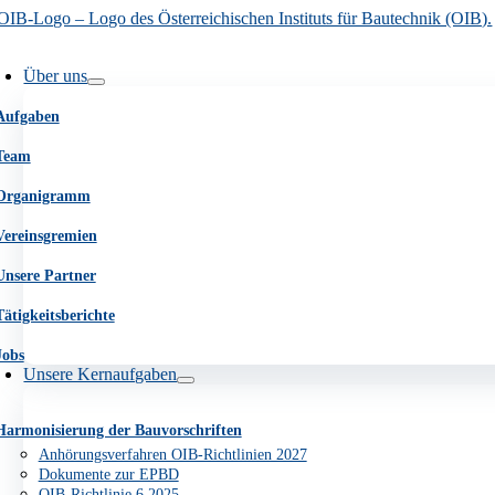
Go
Zum
to
Inhalt
avigation
Top
springen
mschalten
Über uns
Aufgaben
Team
Organigramm
Vereinsgremien
Unsere Partner
Tätigkeitsberichte
Jobs
Unsere Kernaufgaben
Harmonisierung der Bauvorschriften
Anhörungsverfahren OIB-Richtlinien 2027
Dokumente zur EPBD
OIB-Richtlinie 6 2025