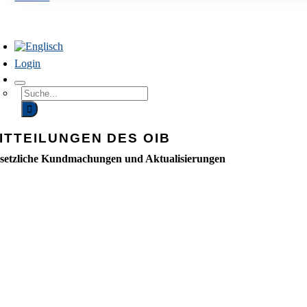
avigation
mschalten
Login
Suchen
Sie
nach:
ITTEILUNGEN DES OIB
setzliche Kundmachungen und Aktualisierungen