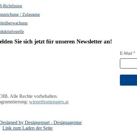
-Richtlinien
nnzeichung / Zulassung
rktüberwachung
duktinfostelle
lden Sie sich jetzt für unseren Newsletter an!
E-Mail
OIB. Alle Rechte vorbehalten.
ogrammierung:
wienerhomepages.at
Link zum Laden der Seite