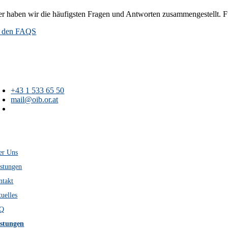
er haben wir die häufigsten Fragen und Antworten zusammengestellt. Fü
 den FAQS
+43 1 533 65 50
mail@oib.or.at
Österreichisches
Institut für Bautechnik
Schenkenstraße 4
A-1010 Wien
er Uns
istungen
ntakt
uelles
Q
istungen