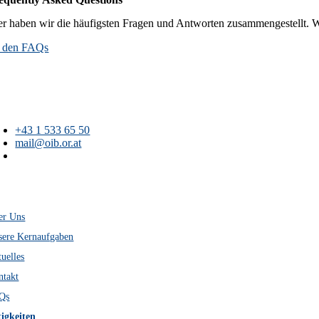
er haben wir die häufigsten Fragen und Antworten zusammengestellt. 
 den FAQs
+43 1 533 65 50
mail@oib.or.at
Österreichisches
Institut für Bautechnik
Schenkenstraße 4
A-1010 Wien
er Uns
sere Kernaufgaben
uelles
ntakt
Qs
tigkeiten