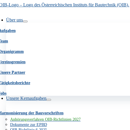
Go
Zum
to
Inhalt
avigation
Top
springen
mschalten
Über uns
Aufgaben
Team
Organigramm
Vereinsgremien
Unsere Partner
Tätigkeitsberichte
Jobs
Unsere Kernaufgaben
Harmonisierung der Bauvorschriften
Anhörungsverfahren OIB-Richtlinien 2027
Dokumente zur EPBD
OIB-Richtlinie 6 2025