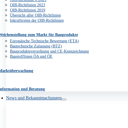
OIB-Richtlinien 2023
OIB-Richtlinien 2019
Übersicht aller OIB-Richtlinien
Inkrafttreten der OIB-Richtlinien
Weichenstellung zum Markt für Bauprodukte
Europäische Technische Bewertung (ETA)
Bautechnische Zulassung (BTZ)
Bauprodukteverordnung und CE-Kennzeichnung
Baustofflisten ÖA und ÖE
Marktüberwachung
Information und Beratung
News und Bekanntmachungen