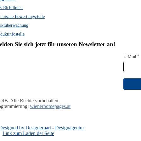
-Richtlinien
hnische Bewertungsstelle
rktüberwachung
duktinfostelle
lden Sie sich jetzt für unseren Newsletter an!
E-Mail
OIB. Alle Rechte vorbehalten.
ogrammierung:
wienerhomepages.at
Link zum Laden der Seite