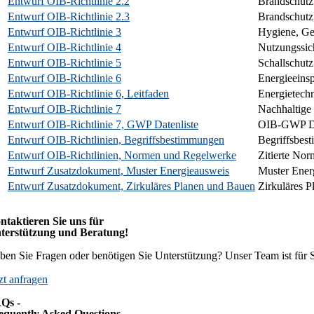
Entwurf OIB-Richtlinie 2.2
Brandschutz 
Entwurf OIB-Richtlinie 2.3
Brandschutz
Entwurf OIB-Richtlinie 3
Hygiene, Ge
Entwurf OIB-Richtlinie 4
Nutzungssich
Entwurf OIB-Richtlinie 5
Schallschutz
Entwurf OIB-Richtlinie 6
Energieeins
Entwurf OIB-Richtlinie 6, Leitfaden
Energietech
Entwurf OIB-Richtlinie 7
Nachhaltige
Entwurf OIB-Richtlinie 7, GWP Datenliste
OIB-GWP Da
Entwurf OIB-Richtlinien, Begriffsbestimmungen
Begriffsbes
Entwurf OIB-Richtlinien, Normen und Regelwerke
Zitierte No
Entwurf Zusatzdokument, Muster Energieausweis
Muster Ener
Entwurf Zusatzdokument, Zirkuläres Planen und Bauen
Zirkuläres P
ntaktieren Sie uns für
terstützung und Beratung!
ben Sie Fragen oder benötigen Sie Unterstützung? Unser Team ist für S
tzt anfragen
Qs -
equently Asked Questions