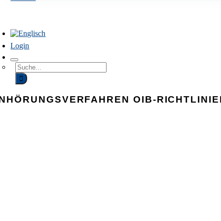
avigation
mschalten
Login
Suchen
Sie
nach:
NHÖRUNGSVERFAHREN OIB-RICHTLINIE