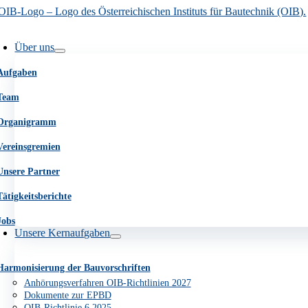
Go
Zum
to
Inhalt
avigation
Top
springen
mschalten
Über uns
Aufgaben
Team
Organigramm
Vereinsgremien
Unsere Partner
Tätigkeitsberichte
Jobs
Unsere Kernaufgaben
Harmonisierung der Bauvorschriften
Anhörungsverfahren OIB-Richtlinien 2027
Dokumente zur EPBD
OIB-Richtlinie 6 2025