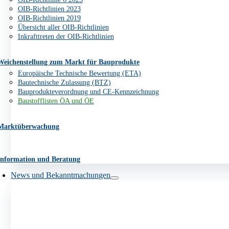
OIB-Richtlinien 2023
OIB-Richtlinien 2019
Übersicht aller OIB-Richtlinien
Inkrafttreten der OIB-Richtlinien
Weichenstellung zum Markt für Bauprodukte
Europäische Technische Bewertung (ETA)
Bautechnische Zulassung (BTZ)
Bauprodukteverordnung und CE-Kennzeichnung
Baustofflisten ÖA und ÖE
Marktüberwachung
Information und Beratung
News und Bekanntmachungen