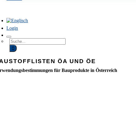
avigation
mschalten
Login
Suchen
Sie
nach:
AUSTOFFLISTEN ÖA UND ÖE
rwendungsbestimmungen für Bauprodukte in Österreich