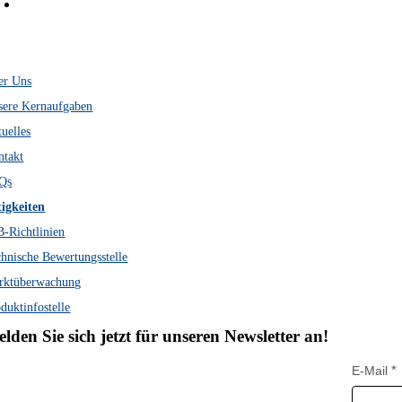
Österreichisches
Institut für Bautechnik
Schenkenstraße 4
A-1010 Wien
er Uns
sere Kernaufgaben
uelles
ntakt
Qs
tigkeiten
-Richtlinien
hnische Bewertungsstelle
rktüberwachung
duktinfostelle
lden Sie sich jetzt für unseren Newsletter an!
E-Mail