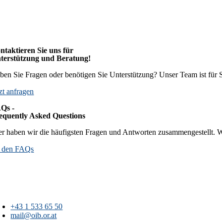
ntaktieren Sie uns für
terstützung und Beratung!
ben Sie Fragen oder benötigen Sie Unterstützung? Unser Team ist für S
tzt anfragen
Qs -
equently Asked Questions
er haben wir die häufigsten Fragen und Antworten zusammengestellt. 
 den FAQs
+43 1 533 65 50
mail@oib.or.at