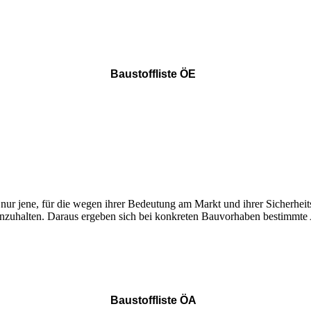
Baustoffliste ÖE
ern nur jene, für die wegen ihrer Bedeutung am Markt und ihrer Sicher
 einzuhalten. Daraus ergeben sich bei konkreten Bauvorhaben bestimmt
Welche Baustoffliste benötigen Sie?
Baustoffliste ÖA