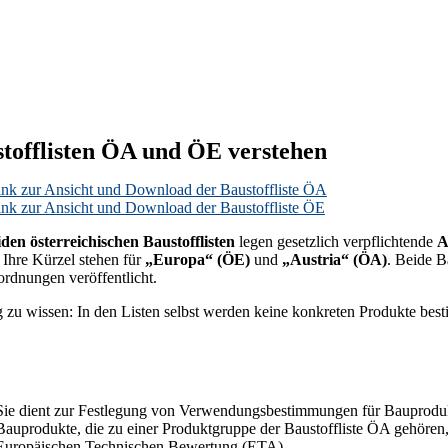
tofflisten ÖA und ÖE verstehen
ink zur Ansicht und Download der Baustoffliste ÖA
ink zur Ansicht und Download der Baustoffliste ÖE
iden österreichischen Baustofflisten
legen gesetzlich verpflichtende
A
 Ihre Kürzel stehen für
„Europa“ (ÖE)
und
„Austria“ (ÖA)
. Beide B
ordnungen veröffentlicht.
 zu wissen: In den Listen selbst werden keine konkreten Produkte best
Sie dient zur Festlegung von Verwendungsbestimmungen für Bauprodukt
Bauprodukte, die zu einer Produktgruppe der Baustoffliste ÖA gehören
Europäischen Technischen Bewertung (ETA).