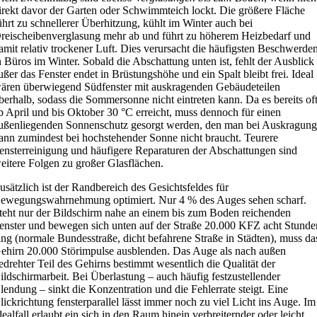
irekt davor der Garten oder Schwimmteich lockt. Die größere Fläche
ührt zu schnellerer Überhitzung, kühlt im Winter auch bei
reischeibenverglasung mehr ab und führt zu höherem Heizbedarf und
amit relativ trockener Luft. Dies verursacht die häufigsten Beschwerde
n Büros im Winter. Sobald die Abschattung unten ist, fehlt der Ausblick
ußer das Fenster endet in Brüstungshöhe und ein Spalt bleibt frei. Ideal
ären überwiegend Südfenster mit auskragenden Gebäudeteilen
berhalb, sodass die Sommersonne nicht eintreten kann. Da es bereits of
b April und bis Oktober 30 °C erreicht, muss dennoch für einen
ußenliegenden Sonnenschutz gesorgt werden, den man bei Auskragun
ann zumindest bei hochstehender Sonne nicht braucht. Teurere
ensterreinigung und häufigere Reparaturen der Abschattungen sind
eitere Folgen zu großer Glasflächen.
usätzlich ist der Randbereich des Gesichtsfeldes für
ewegungswahrnehmung optimiert. Nur 4 % des Auges sehen scharf.
teht nur der Bildschirm nahe an einem bis zum Boden reichenden
enster und bewegen sich unten auf der Straße 20.000 KFZ acht Stunde
ang (normale Bundesstraße, dicht befahrene Straße in Städten), muss da
ehirn 20.000 Störimpulse ausblenden. Das Auge als nach außen
edrehter Teil des Gehirns bestimmt wesentlich die Qualität der
ildschirmarbeit. Bei Überlastung – auch häufig festzustellender
lendung – sinkt die Konzentration und die Fehlerrate steigt. Eine
lickrichtung fensterparallel lässt immer noch zu viel Licht ins Auge. Im
dealfall erlaubt ein sich in den Raum hinein verbreiternder oder leicht