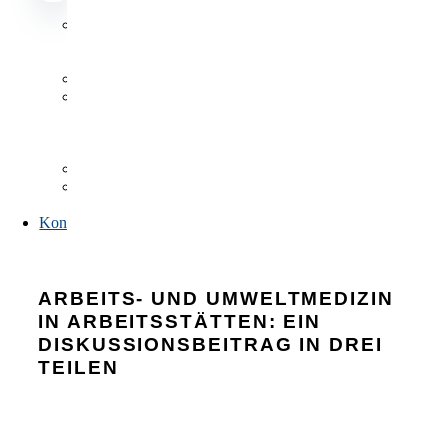
Datenbanken
Datenbanken
Antragsformulare
Publikationen,
Listen
und
Verzeichnisse
FAQs
Link-
Sammlung
Kontakt
ARBEITS- UND UMWELTMEDIZIN
IN ARBEITSSTÄTTEN: EIN
DISKUSSIONSBEITRAG IN DREI
TEILEN