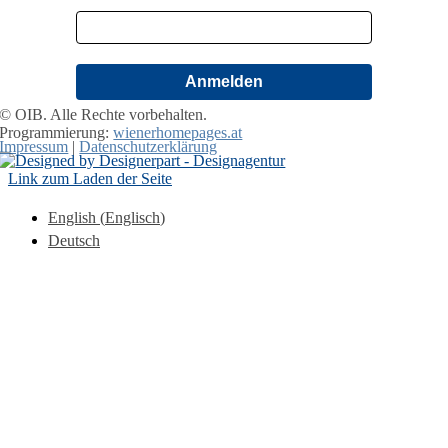
Anmelden
© OIB. Alle Rechte vorbehalten.
Programmierung:
wienerhomepages.at
Impressum
|
Datenschutzerklärung
Link zum Laden der Seite
English
(
Englisch
)
Deutsch