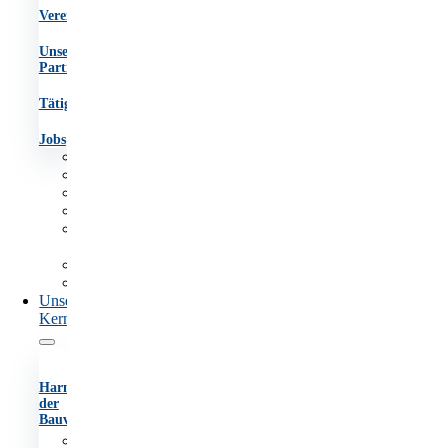
Vereinsgremien
Unsere
Partner
Tätigkeitsberichte
Jobs
Aufgaben
Team
Organigramm
Vereinsgremien
Unsere
Partner
Tätigkeitsberichte
Jobs
Unsere
Kernaufgaben
Harmonisierung
der
Bauvorschriften
Anhörungsverfahren