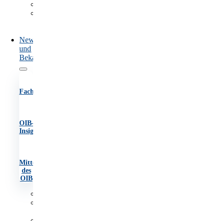
Marktüberwachung
Information
und
Beratung
News
und
Bekanntmachungen
Fachartikel
OIB-
Insights
Mitteilungen
des
OIB
Fachartikel
OIB-
Insights
Mitteilungen