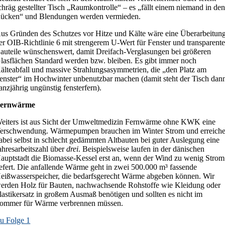
chräg gestellter Tisch „Raumkontrolle“ – es „fällt einem niemand in de
ücken“ und Blendungen werden vermieden.
us Gründen des Schutzes vor Hitze und Kälte wäre eine Überarbeitun
er OIB-Richtlinie 6 mit strengerem U-Wert für Fenster und transparent
auteile wünschenswert, damit Dreifach-Verglasungen bei größeren
lasflächen Standard werden bzw. bleiben. Es gibt immer noch
älteabfall und massive Strahlungsasymmetrien, die „den Platz am
enster“ im Hochwinter unbenutzbar machen (damit steht der Tisch dan
anzjährig ungünstig fensterfern).
ernwärme
eiters ist aus Sicht der Umweltmedizin Fernwärme ohne KWK eine
erschwendung. Wärmepumpen brauchen im Winter Strom und erreich
abei selbst in schlecht gedämmten Altbauten bei guter Auslegung eine
ahresarbeitszahl über
drei
. Beispielsweise laufen in der dänischen
auptstadt die Biomasse-Kessel erst an, wenn der Wind zu wenig Strom
iefert. Die anfallende Wärme geht in zwei 500.000 m³ fassende
eißwasserspeicher, die bedarfsgerecht Wärme abgeben können. Wir
erden Holz für Bauten, nachwachsende Rohstoffe wie Kleidung oder
lastikersatz in großem Ausmaß benötigen und sollten es nicht im
ommer für Wärme verbrennen müssen.
u Folge 1