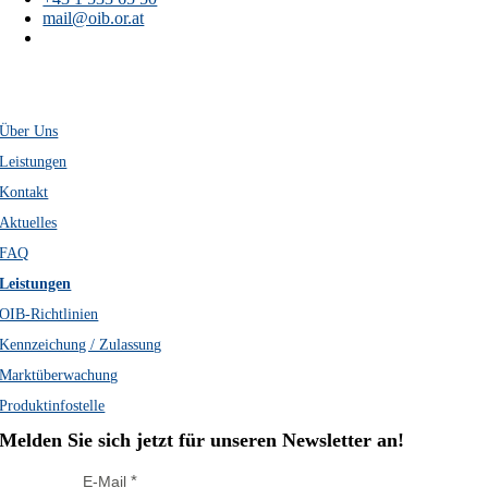
mail@oib.or.at
Österreichisches
Institut für Bautechnik
Schenkenstraße 4
A-1010 Wien
Über Uns
Leistungen
Kontakt
Aktuelles
FAQ
Leistungen
OIB-Richtlinien
Kennzeichung / Zulassung
Marktüberwachung
Produktinfostelle
Melden Sie sich jetzt für unseren Newsletter an!
E-Mail