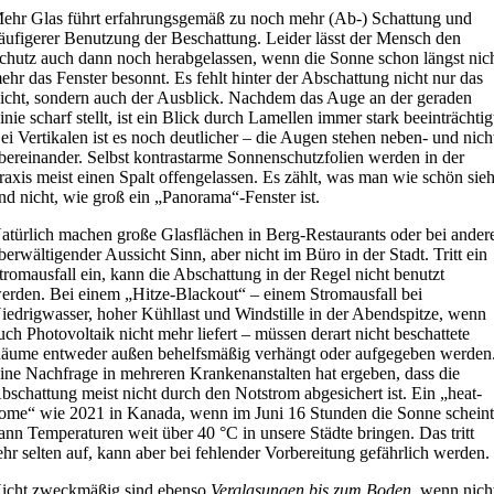
ehr Glas führt erfahrungsgemäß zu noch mehr (Ab-) Schattung und
äufigerer Benutzung der Beschattung. Leider lässt der Mensch den
chutz auch dann noch herabgelassen, wenn die Sonne schon längst nic
ehr das Fenster besonnt. Es fehlt hinter der Abschattung nicht nur das
icht, sondern auch der Ausblick. Nachdem das Auge an der geraden
inie scharf stellt, ist ein Blick durch Lamellen immer stark beeinträchtig
ei Vertikalen ist es noch deutlicher – die Augen stehen neben- und nich
bereinander. Selbst kontrastarme Sonnenschutzfolien werden in der
raxis meist einen Spalt offengelassen. Es zählt, was man wie schön sieh
nd nicht, wie groß ein „Panorama“-Fenster ist.
atürlich machen große Glasflächen in Berg-Restaurants oder bei ander
berwältigender Aussicht Sinn, aber nicht im Büro in der Stadt. Tritt ein
tromausfall ein, kann die Abschattung in der Regel nicht benutzt
erden. Bei einem „Hitze-Blackout“ – einem Stromausfall bei
iedrigwasser, hoher Kühllast und Windstille in der Abendspitze, wenn
uch Photovoltaik nicht mehr liefert – müssen derart nicht beschattete
äume entweder außen behelfsmäßig verhängt oder aufgegeben werden
ine Nachfrage in mehreren Krankenanstalten hat ergeben, dass die
bschattung meist nicht durch den Notstrom abgesichert ist. Ein „heat-
ome“ wie 2021 in Kanada, wenn im Juni 16 Stunden die Sonne scheint
ann Temperaturen weit über 40 °C in unsere Städte bringen. Das tritt
ehr selten auf, kann aber bei fehlender Vorbereitung gefährlich werden.
icht zweckmäßig sind ebenso
Verglasungen bis zum Boden
, wenn nich