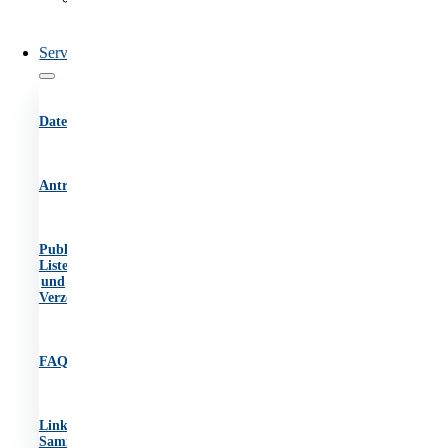
des
OIB
Service
Datenbanken
Antragsformulare
Publikationen,
Listen
und
Verzeichnisse
FAQs
Link-
Sammlung