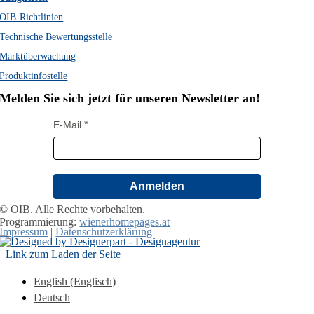
OIB-Richtlinien
Technische Bewertungsstelle
Marktüberwachung
Produktinfostelle
Melden Sie sich jetzt für unseren Newsletter an!
E-Mail
Anmelden
© OIB. Alle Rechte vorbehalten.
Programmierung:
wienerhomepages.at
Impressum
|
Datenschutzerklärung
Link zum Laden der Seite
English
(
Englisch
)
Deutsch