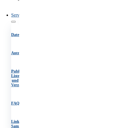
des
OIB
Service
Datenbanken
Antragsformulare
Publikationen,
Listen
und
Verzeichnisse
FAQs
Link-
Sammlung