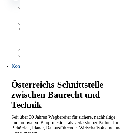
Datenbanken
Datenbanken
Antragsformulare
Publikationen,
Listen
und
Verzeichnisse
FAQs
Link-
Sammlung
Kontakt
Österreichs Schnittstelle
zwischen Baurecht und
Technik
Seit über 30 Jahren Wegbereiter für sichere, nachhaltige
und innovative Bauprojekte – als verlässlicher Partner für
Behörden, Planer, Bauausführende, Wirtschaftsakteure und