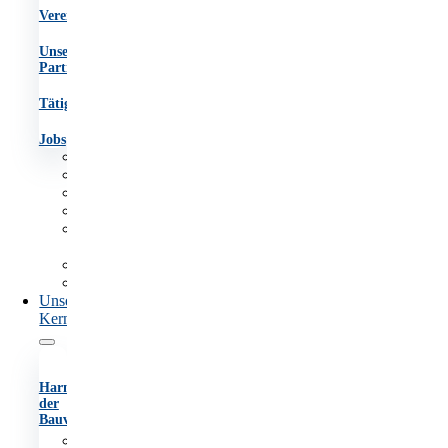
Vereinsgremien
Unsere
Partner
Tätigkeitsberichte
Jobs
Aufgaben
Team
Organigramm
Vereinsgremien
Unsere
Partner
Tätigkeitsberichte
Jobs
Unsere
Kernaufgaben
Harmonisierung
der
Bauvorschriften
Anhörungsverfahren