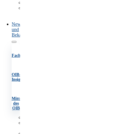
Marktüberwachung
Information
und
Beratung
News
und
Bekanntmachungen
Fachartikel
OIB-
Insights
Mitteilungen
des
OIB
Fachartikel
OIB-
Insights
Mitteilungen