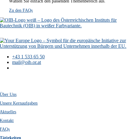
Wählen Sie einfach den passenden Themenbereich aus.
Zu den FAQs
+43 1 533 65 50
mail@oib.or.at
Österreichisches
Institut für Bautechnik
Schenkenstraße 4
A-1010 Wien
Über Uns
Unsere Kernaufgaben
Aktuelles
Kontakt
FAQs
Tätigkeiten