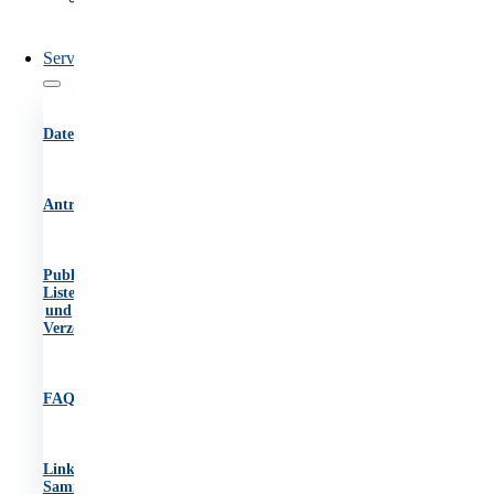
des
OIB
Service
Datenbanken
Antragsformulare
Publikationen,
Listen
und
Verzeichnisse
FAQs
Link-
Sammlung