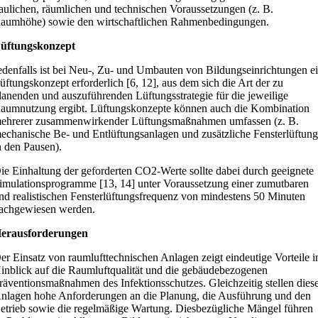
aulichen, räumlichen und technischen Voraussetzungen (z. B.
aumhöhe) sowie den wirtschaftlichen Rahmenbedingungen.
üftungskonzept
edenfalls ist bei Neu-, Zu- und Umbauten von Bildungseinrichtungen e
üftungskonzept erforderlich [6, 12], aus dem sich die Art der zu
lanenden und auszuführenden Lüftungsstrategie für die jeweilige
aumnutzung ergibt. Lüftungskonzepte können auch die Kombination
ehrerer zusammenwirkender Lüftungsmaßnahmen umfassen (z. B.
echanische Be- und Entlüftungsanlagen und zusätzliche Fensterlüftun
n den Pausen).
ie Einhaltung der geforderten CO2-Werte sollte dabei durch geeignete
imulationsprogramme [13, 14] unter Voraussetzung einer zumutbaren
nd realistischen Fensterlüftungsfrequenz von mindestens 50 Minuten
achgewiesen werden.
erausforderungen
er Einsatz von raumlufttechnischen Anlagen zeigt eindeutige Vorteile i
inblick auf die Raumluftqualität und die gebäudebezogenen
räventionsmaßnahmen des Infektionsschutzes. Gleichzeitig stellen dies
nlagen hohe Anforderungen an die Planung, die Ausführung und den
etrieb sowie die regelmäßige Wartung. Diesbezügliche Mängel führen