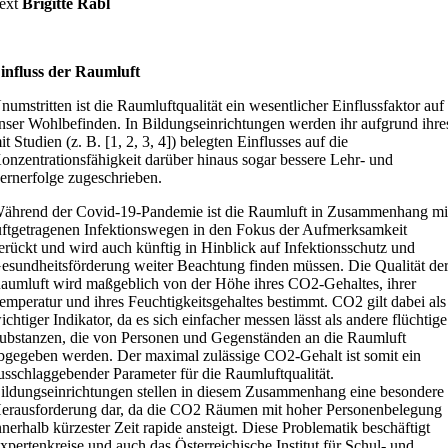
ext
Brigitte Rabl
influss der Raumluft
numstritten ist die Raumluftqualität ein wesentlicher Einflussfaktor auf
nser Wohlbefinden. In Bildungseinrichtungen werden ihr aufgrund ihre
it Studien (z. B. [1, 2, 3, 4]) belegten Einflusses auf die
onzentrationsfähigkeit darüber hinaus sogar bessere Lehr- und
ernerfolge zugeschrieben.
ährend der Covid-19-Pandemie ist die Raumluft in Zusammenhang mi
uftgetragenen Infektionswegen in den Fokus der Aufmerksamkeit
erückt und wird auch künftig in Hinblick auf Infektionsschutz und
esundheitsförderung weiter Beachtung finden müssen. Die Qualität de
aumluft wird maßgeblich von der Höhe ihres CO2-Gehaltes, ihrer
emperatur und ihres Feuchtigkeitsgehaltes bestimmt. CO2 gilt dabei als
ichtiger Indikator, da es sich einfacher messen lässt als andere flüchtige
ubstanzen, die von Personen und Gegenständen an die Raumluft
bgegeben werden. Der maximal zulässige CO2-Gehalt ist somit ein
usschlaggebender Parameter für die Raumluftqualität.
ildungseinrichtungen stellen in diesem Zusammenhang eine besondere
erausforderung dar, da die CO2 Räumen mit hoher Personenbelegung
nnerhalb kürzester Zeit rapide ansteigt. Diese Problematik beschäftigt
xpertenkreise und auch das Österreichische Institut für Schul- und