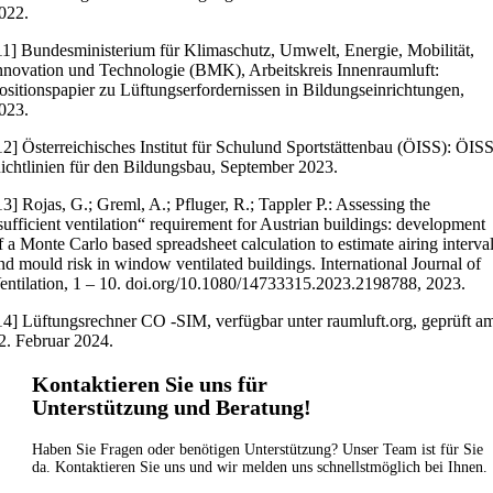
022.
11] Bundesministerium für Klimaschutz, Umwelt, Energie, Mobilität,
nnovation und Technologie (BMK), Arbeitskreis Innenraumluft:
ositionspapier zu Lüftungserfordernissen in Bildungseinrichtungen,
023.
12] Österreichisches Institut für Schulund Sportstättenbau (ÖISS): ÖIS
ichtlinien für den Bildungsbau, September 2023.
13] Rojas, G.; Greml, A.; Pfluger, R.; Tappler P.: Assessing the
sufficient ventilation“ requirement for Austrian buildings: development
f a Monte Carlo based spreadsheet calculation to estimate airing interva
nd mould risk in window ventilated buildings. International Journal of
entilation, 1 – 10. doi.org/10.1080/14733315.2023.2198788, 2023.
14] Lüftungsrechner CO -SIM, verfügbar unter raumluft.org, geprüft a
2. Februar 2024.
Kontaktieren Sie uns für
Unterstützung und Beratung!
Haben Sie Fragen oder benötigen Unterstützung? Unser Team ist für Sie
da. Kontaktieren Sie uns und wir melden uns schnellstmöglich bei Ihnen.