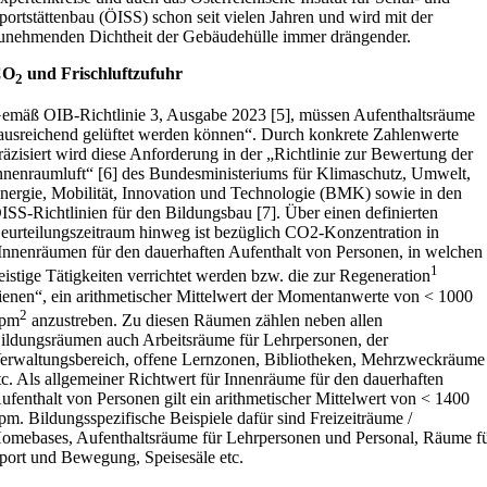
portstättenbau (ÖISS) schon seit vielen Jahren und wird mit der
unehmenden Dichtheit der Gebäudehülle immer drängender.
CO
und Frischluftzufuhr
2
emäß OIB-Richtlinie 3, Ausgabe 2023 [5], müssen Aufenthaltsräume
ausreichend gelüftet werden können“. Durch konkrete Zahlenwerte
räzisiert wird diese Anforderung in der „Richtlinie zur Bewertung der
nnenraumluft“ [6] des Bundesministeriums für Klimaschutz, Umwelt,
nergie, Mobilität, Innovation und Technologie (BMK) sowie in den
ISS-Richtlinien für den Bildungsbau [7]. Über einen definierten
eurteilungszeitraum hinweg ist bezüglich CO2-Konzentration in
Innenräumen für den dauerhaften Aufenthalt von Personen, in welchen
1
eistige Tätigkeiten verrichtet werden bzw. die zur Regeneration
ienen“, ein arithmetischer Mittelwert der Momentanwerte von < 1000
2
pm
anzustreben. Zu diesen Räumen zählen neben allen
ildungsräumen auch Arbeitsräume für Lehrpersonen, der
erwaltungsbereich, offene Lernzonen, Bibliotheken, Mehrzweckräume
tc. Als allgemeiner Richtwert für Innenräume für den dauerhaften
ufenthalt von Personen gilt ein arithmetischer Mittelwert von < 1400
pm. Bildungsspezifische Beispiele dafür sind Freizeiträume /
omebases, Aufenthaltsräume für Lehrpersonen und Personal, Räume f
port und Bewegung, Speisesäle etc.