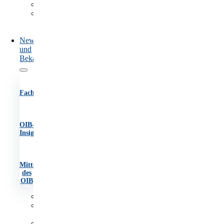
Marktüberwachung
Information
und
Beratung
News
und
Bekanntmachungen
Fachartikel
OIB-
Insights
Mitteilungen
des
OIB
Fachartikel
OIB-
Insights
Mitteilungen