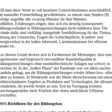
ill man diese Werte in voll besetzten Unterrichtsräumen ausschließlich
it manueller Fensterlüftung gewährleisten, so müsste man Studien [8]
ufolge ungefähr alle zwanzig Minuten für fünf Minuten
toßlüften. Erfahrungen zeigen, dass sich ein derartig konsequentes
üftungsverhalten in Bildungseinrichtungen nicht etablieren lässt. Die
ründe dafür sind vielfältig: mangelnde Sensibilisierung für das Thema,
törung des Unterrichts, Fragen der Aufsichtspflicht, Komfort- und
nergieverlust in der kalten Jahreszeit, Lärmimmissionen bei offenem
enster etc.
us diesem Grund decken sich in Fachkreisen die Meinungen, dass eine
ngemessene und hygienisch einwandfreie Raumluftqualität in
ildungseinrichtungen ohne raumlufttechnische Anlagen nur schwer zu
rreichen ist. In der „heißen Phase“ der Pandemie war vor allem rasches
andeln gefragt, um die Bildungseinrichtungen wieder öffnen bzw. offe
alten zu können. In Windeseile war der Markt überschwemmt mit eine
nüberschaubaren Angebot an Produkten und Technologien, die allesam
ostulierten, die jeweils besten zu sein. Erst im Nachgang konnten
orschungsprojekte mehr Klarheit über deren tatsächliche Effizienz
erschaffen.
ISS-Richtlinien für den Bildungsbau