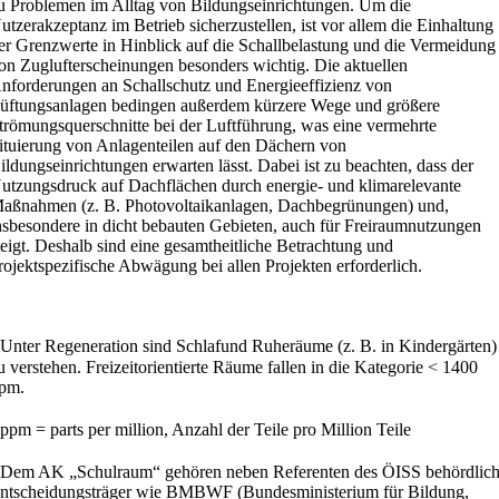
u Problemen im Alltag von Bildungseinrichtungen. Um die
utzerakzeptanz im Betrieb sicherzustellen, ist vor allem die Einhaltung
er Grenzwerte in Hinblick auf die Schallbelastung und die Vermeidung
on Zuglufterscheinungen besonders wichtig. Die aktuellen
nforderungen an Schallschutz und Energieeffizienz von
üftungsanlagen bedingen außerdem kürzere Wege und größere
trömungsquerschnitte bei der Luftführung, was eine vermehrte
ituierung von Anlagenteilen auf den Dächern von
ildungseinrichtungen erwarten lässt. Dabei ist zu beachten, dass der
utzungsdruck auf Dachflächen durch energie- und klimarelevante
aßnahmen (z. B. Photovoltaikanlagen, Dachbegrünungen) und,
nsbesondere in dicht bebauten Gebieten, auch für Freiraumnutzungen
teigt. Deshalb sind eine gesamtheitliche Betrachtung und
rojektspezifische Abwägung bei allen Projekten erforderlich.
1
Unter Regeneration sind Schlafund Ruheräume (z. B. in Kindergärten)
u verstehen. Freizeitorientierte Räume fallen in die Kategorie < 1400
pm.
2
ppm = parts per million, Anzahl der Teile pro Million Teile
3
Dem AK „Schulraum“ gehören neben Referenten des ÖISS behördlic
ntscheidungsträger wie BMBWF (Bundesministerium für Bildung,