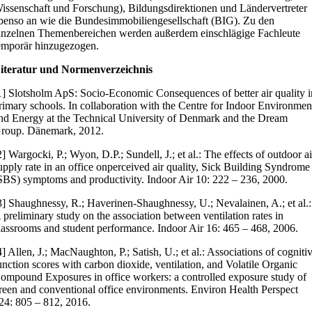
issenschaft und Forschung), Bildungsdirektionen und Ländervertreter
benso an wie die Bundesimmobiliengesellschaft (BIG). Zu den
inzelnen Themenbereichen werden außerdem einschlägige Fachleute
emporär hinzugezogen.
iteratur und Normenverzeichnis
1] Slotsholm ApS: Socio-Economic Consequences of better air quality i
rimary schools. In collaboration with the Centre for Indoor Environmen
nd Energy at the Technical University of Denmark and the Dream
roup. Dänemark, 2012.
2] Wargocki, P.; Wyon, D.P.; Sundell, J.; et al.: The effects of outdoor ai
upply rate in an office onperceived air quality, Sick Building Syndrome
SBS) symptoms and productivity. Indoor Air 10: 222 – 236, 2000.
3] Shaughnessy, R.; Haverinen-Shaughnessy, U.; Nevalainen, A.; et al.:
 preliminary study on the association between ventilation rates in
lassrooms and student performance. Indoor Air 16: 465 – 468, 2006.
4] Allen, J.; MacNaughton, P.; Satish, U.; et al.: Associations of cogniti
unction scores with carbon dioxide, ventilation, and Volatile Organic
ompound Exposures in office workers: a controlled exposure study of
reen and conventional office environments. Environ Health Perspect
24: 805 – 812, 2016.