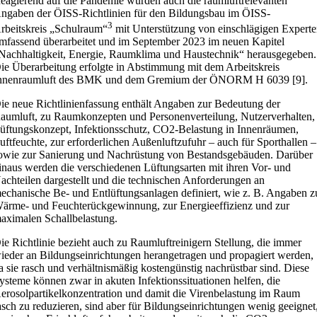
eagierend auf die Pandemie wurden auch die raumluftrelevanten
ngaben der ÖISS-Richtlinien für den Bildungsbau im ÖISS-
3
rbeitskreis „Schulraum“
mit Unterstützung von einschlägigen Expert
mfassend überarbeitet und im September 2023 im neuen Kapitel
Nachhaltigkeit, Energie, Raumklima und Haustechnik“ herausgegeben.
ie Überarbeitung erfolgte in Abstimmung mit dem Arbeitskreis
nnenraumluft des BMK und dem Gremium der ÖNORM H 6039 [9].
ie neue Richtlinienfassung enthält Angaben zur Bedeutung der
aumluft, zu Raumkonzepten und Personenverteilung, Nutzerverhalten,
üftungskonzept, Infektionsschutz, CO2-Belastung in Innenräumen,
uftfeuchte, zur erforderlichen Außenluftzufuhr – auch für Sporthallen –
owie zur Sanierung und Nachrüstung von Bestandsgebäuden. Darüber
inaus werden die verschiedenen Lüftungsarten mit ihren Vor- und
achteilen dargestellt und die technischen Anforderungen an
echanische Be- und Entlüftungsanlagen definiert, wie z. B. Angaben z
ärme- und Feuchterückgewinnung, zur Energieeffizienz und zur
aximalen Schallbelastung.
ie Richtlinie bezieht auch zu Raumluftreinigern Stellung, die immer
ieder an Bildungseinrichtungen herangetragen und propagiert werden,
a sie rasch und verhältnismäßig kostengünstig nachrüstbar sind. Diese
ysteme können zwar in akuten Infektionssituationen helfen, die
erosolpartikelkonzentration und damit die Virenbelastung im Raum
asch zu reduzieren, sind aber für Bildungseinrichtungen wenig geeignet