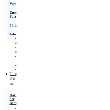
Vereinsgremien
Unsere
Partner
Tätigkeitsberichte
Jobs
Aufgaben
Team
Organigramm
Vereinsgremien
Unsere
Partner
Tätigkeitsberichte
Jobs
Unsere
Kernaufgaben
Harmonisierung
der
Bauvorschriften
Anhörungsverfahren