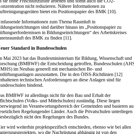
a sie ohne Frischluftzufuhr arbeiten und somit auch die CO2-
onzentration nicht reduzieren. Nähere Informationen zu
uftreinigungsgeräten bietet ein Positionspapier des BMK [10].
mfassende Informationen zum Thema Raumluft in
ildungseinrichtungen sind darüber hinaus im „Positionspapier zu
üftungserfordernissen in Bildungseinrichtungen“ des Arbeitskreises
nnenraumluft des BMK zu finden [11].
euer Standard in Bundesschulen
m Mai 2023 hat das Bundesministerium für Bildung, Wissenschaft und
orschung (BMBWF) die Entscheidung getroffen, Bundesschulen (AH
MHS) im Neubau generell mit mechanischen Be- und
ntlüftungsanlagen auszustatten. Die in den ÖISS-Richtlinien [12]
nthaltenen technischen Anforderungen an diese Anlagen sind für
undesschulen bindend.
as BMBWF ist allerdings nicht für den Bau und Erhalt der
flichtschulen (Volks- und Mittelschulen) zuständig. Diese liegen
berwiegend im Verantwortungsbereich der Gemeinden und basieren au
esetzlichen Regelungender Länder. Auch die Privatschulen unterliegen
iesbezüglich nicht den Regelungen des Bundes.
ier wird weiterhin projektspezifisch entschieden, ebenso wie bei allen
anierungsprojekten, wo die Nachrüstung abhängig ist von den