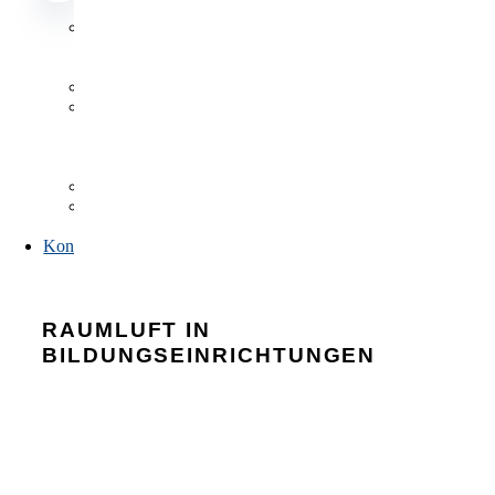
Datenbanken
Datenbanken
Antragsformulare
Publikationen,
Listen
und
Verzeichnisse
FAQs
Link-
Sammlung
Kontakt
RAUMLUFT IN
BILDUNGSEINRICHTUNGEN