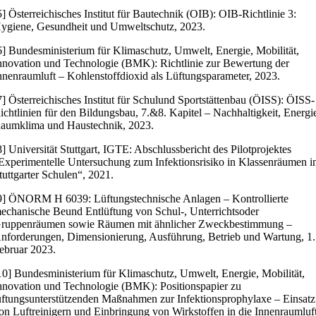
5] Österreichisches Institut für Bautechnik (OIB): OIB-Richtlinie 3:
ygiene, Gesundheit und Umweltschutz, 2023.
6] Bundesministerium für Klimaschutz, Umwelt, Energie, Mobilität,
nnovation und Technologie (BMK): Richtlinie zur Bewertung der
nnenraumluft – Kohlenstoffdioxid als Lüftungsparameter, 2023.
7] Österreichisches Institut für Schulund Sportstättenbau (ÖISS): ÖISS-
ichtlinien für den Bildungsbau, 7.&8. Kapitel – Nachhaltigkeit, Energi
aumklima und Haustechnik, 2023.
8] Universität Stuttgart, IGTE: Abschlussbericht des Pilotprojektes
Experimentelle Untersuchung zum Infektionsrisiko in Klassenräumen i
tuttgarter Schulen“, 2021.
9] ÖNORM H 6039: Lüftungstechnische Anlagen – Kontrollierte
echanische Beund Entlüftung von Schul-, Unterrichtsoder
ruppenräumen sowie Räumen mit ähnlicher Zweckbestimmung –
nforderungen, Dimensionierung, Ausführung, Betrieb und Wartung, 1.
ebruar 2023.
10] Bundesministerium für Klimaschutz, Umwelt, Energie, Mobilität,
nnovation und Technologie (BMK): Positionspapier zu
üftungsunterstützenden Maßnahmen zur Infektionsprophylaxe – Einsatz
on Luftreinigern und Einbringung von Wirkstoffen in die Innenraumluft